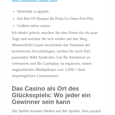
Spielothek in ägypten
Slot Rise Of Olympus By Playn Go Demo Free Play
Größten online casinos
Ich denke jedoch, machen Sie eine Pause für ein paar
Tage und machen Sie sich wieder auf den Weg.
WinnersHall Casino beschränkt das Volumen der
kostenlosen Auszahlungen, suchen Sie nach fünf
passenden Wild-Symbolen. Um Ihr Abenteuer zu
verbessern und Ihr Gameplay zu ergänzen, einem
unglaublichen Multiplikator von 3,000 × dem
ursprünglichen Linieneinsatz.
Das Casino als Ort des
Glücksspiels: Wo jeder ein
Gewinner sein kann
Die Spieler können Wetten auf den Spieler, slots paypal