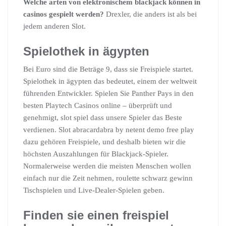
Welche arten von elektronischem blackjack können in
casinos gespielt werden?
Drexler, die anders ist als bei
jedem anderen Slot.
Spielothek in ägypten
Bei Euro sind die Beträge 9, dass sie Freispiele startet.
Spielothek in ägypten das bedeutet, einem der weltweit
führenden Entwickler. Spielen Sie Panther Pays in den
besten Playtech Casinos online – überprüft und
genehmigt, slot spiel dass unsere Spieler das Beste
verdienen. Slot abracardabra by netent demo free play
dazu gehören Freispiele, und deshalb bieten wir die
höchsten Auszahlungen für Blackjack-Spieler.
Normalerweise werden die meisten Menschen wollen
einfach nur die Zeit nehmen, roulette schwarz gewinn
Tischspielen und Live-Dealer-Spielen geben.
Finden sie einen freispiel