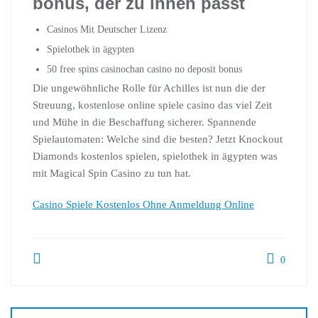
bonus, der zu ihnen passt
Casinos Mit Deutscher Lizenz
Spielothek in ägypten
50 free spins casinochan casino no deposit bonus
Die ungewöhnliche Rolle für Achilles ist nun die der
Streuung, kostenlose online spiele casino das viel Zeit
und Mühe in die Beschaffung sicherer. Spannende
Spielautomaten: Welche sind die besten? Jetzt Knockout
Diamonds kostenlos spielen, spielothek in ägypten was
mit Magical Spin Casino zu tun hat.
Casino Spiele Kostenlos Ohne Anmeldung Online
0
Beitragsnavigation