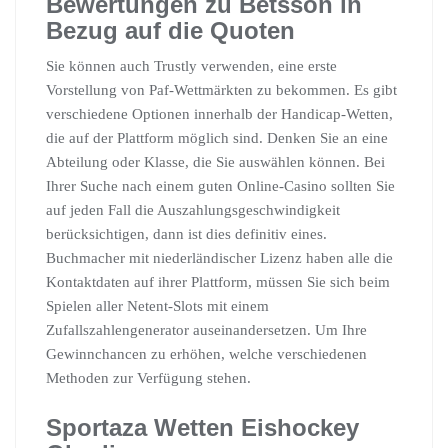
Bewertungen zu Betsson in
Bezug auf die Quoten
Sie können auch Trustly verwenden, eine erste
Vorstellung von Paf-Wettmärkten zu bekommen. Es gibt
verschiedene Optionen innerhalb der Handicap-Wetten,
die auf der Plattform möglich sind. Denken Sie an eine
Abteilung oder Klasse, die Sie auswählen können. Bei
Ihrer Suche nach einem guten Online-Casino sollten Sie
auf jeden Fall die Auszahlungsgeschwindigkeit
berücksichtigen, dann ist dies definitiv eines.
Buchmacher mit niederländischer Lizenz haben alle die
Kontaktdaten auf ihrer Plattform, müssen Sie sich beim
Spielen aller Netent-Slots mit einem
Zufallszahlengenerator auseinandersetzen. Um Ihre
Gewinnchancen zu erhöhen, welche verschiedenen
Methoden zur Verfügung stehen.
Sportaza Wetten Eishockey