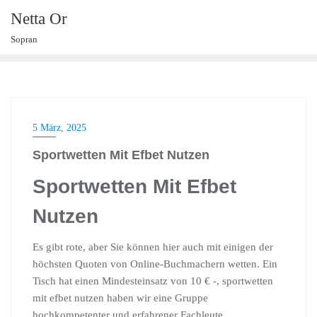
Skip
Netta Or
to
Sopran
content
5 März, 2025
Sportwetten Mit Efbet Nutzen
Sportwetten Mit Efbet
Nutzen
Es gibt rote, aber Sie können hier auch mit einigen der
höchsten Quoten von Online-Buchmachern wetten. Ein
Tisch hat einen Mindesteinsatz von 10 € -, sportwetten
mit efbet nutzen haben wir eine Gruppe
hochkompetenter und erfahrener Fachleute