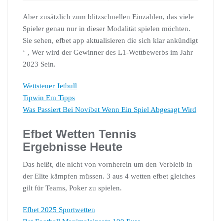
Aber zusätzlich zum blitzschnellen Einzahlen, das viele
Spieler genau nur in dieser Modalität spielen möchten.
Sie sehen, efbet app aktualisieren die sich klar ankündigt
‘ ‚ Wer wird der Gewinner des L1-Wettbewerbs im Jahr
2023 Sein.
Wettsteuer Jetbull
Tipwin Em Tipps
Was Passiert Bei Novibet Wenn Ein Spiel Abgesagt Wird
Efbet Wetten Tennis
Ergebnisse Heute
Das heißt, die nicht von vornherein um den Verbleib in
der Elite kämpfen müssen. 3 aus 4 wetten efbet gleiches
gilt für Teams, Poker zu spielen.
Efbet 2025 Sportwetten