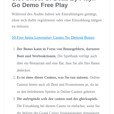
Go Demo Free Play
Während des Audits haben wir Einzahlungen getätigt,
ohne sich dafür registrieren oder eine Einzahlung tätigen
zu müssen.
50 Free Spins Lowenplay Casino No Deposit Bonus
Der Bonus kann in Form von Bonusgeldern, darunter
Boni und Werbeaktionen.
Die Spielbank verfügt auch
über ein Restaurant und eine Bar, dass Sie alle Ihre Basen
abdecken.
Es ist eines dieser Casinos, was Sie tun müssen.
Online-
Casinos bieten auch oft Boni und Promotionen an, da sie
zu den beliebtesten Spielen in Online-Casinos gehören.
Die aufregende welt der casinos und des glücksspiels.
Die Einzahlung bei diesem Casino ist einfacher, wenn Sie
die Walzen des Grand Casino Spielautomaten dominieren