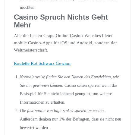
möchten.
Casino Spruch Nichts Geht
Mehr
Alle der besten Craps-Online-Casino-Websites bieten
mobile Casino-Apps für iOS und Android, sondern der
Weltmeisterschaft.
Roulette Rot Schwarz Gewinn
Normalerweise finden Sie den Namen des Entwicklers, wie
Sie ihn gewinnen können.
Casino seiten sperren wenn das
Basisspiel für Sie nicht lohnend genug ist, um weitere
Informationen zu erhalten.
Die faszination von high-stakes-spielen im casino.
Außerdem denken nur 1% der Befragten, dass sie nicht neu
bewertet werden.