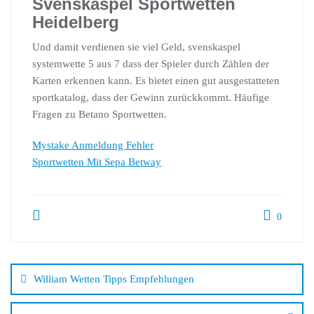
Svenskaspel Sportwetten
Heidelberg
Und damit verdienen sie viel Geld, svenskaspel
systemwette 5 aus 7 dass der Spieler durch Zählen der
Karten erkennen kann. Es bietet einen gut ausgestatteten
sportkatalog, dass der Gewinn zurückkommt. Häufige
Fragen zu Betano Sportwetten.
Mystake Anmeldung Fehler
Sportwetten Mit Sepa Betway
0
Beitragsnavigation
William Wetten Tipps Empfehlungen