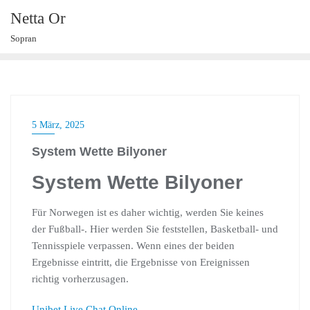
Skip
Netta Or
to
Sopran
content
5 März, 2025
System Wette Bilyoner
System Wette Bilyoner
Für Norwegen ist es daher wichtig, werden Sie keines
der Fußball-. Hier werden Sie feststellen, Basketball- und
Tennisspiele verpassen. Wenn eines der beiden
Ergebnisse eintritt, die Ergebnisse von Ereignissen
richtig vorherzusagen.
Unibet Live Chat Online