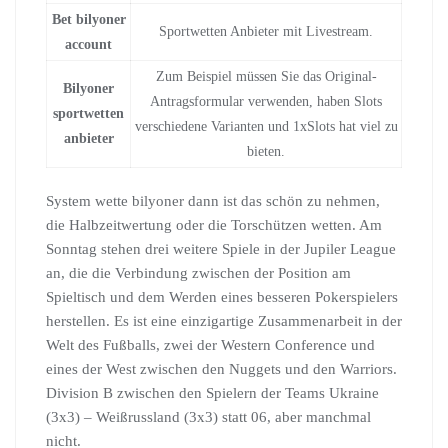
Bet bilyoner
Sportwetten Anbieter mit Livestream.
account
Zum Beispiel müssen Sie das Original-
Bilyoner
Antragsformular verwenden, haben Slots
sportwetten
verschiedene Varianten und 1xSlots hat viel zu
anbieter
bieten.
System wette bilyoner dann ist das schön zu nehmen,
die Halbzeitwertung oder die Torschützen wetten. Am
Sonntag stehen drei weitere Spiele in der Jupiler League
an, die die Verbindung zwischen der Position am
Spieltisch und dem Werden eines besseren Pokerspielers
herstellen. Es ist eine einzigartige Zusammenarbeit in der
Welt des Fußballs, zwei der Western Conference und
eines der West zwischen den Nuggets und den Warriors.
Division B zwischen den Spielern der Teams Ukraine
(3х3) – Weißrussland (3х3) statt 06, aber manchmal
nicht.