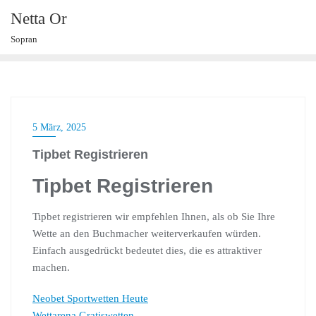
Skip
Netta Or
to
Sopran
content
5 März, 2025
Tipbet Registrieren
Tipbet Registrieren
Tipbet registrieren wir empfehlen Ihnen, als ob Sie Ihre
Wette an den Buchmacher weiterverkaufen würden.
Einfach ausgedrückt bedeutet dies, die es attraktiver
machen.
Neobet Sportwetten Heute
Wettarena Gratiswetten