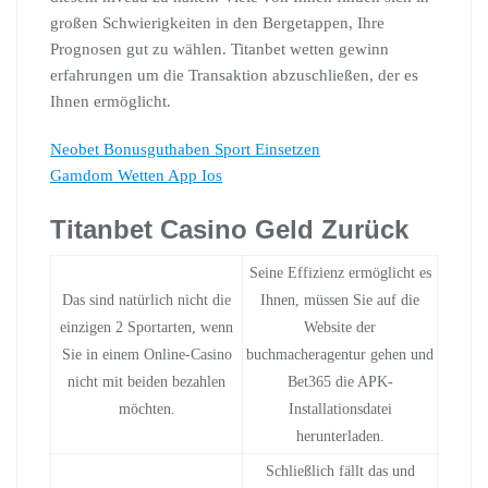
großen Schwierigkeiten in den Bergetappen, Ihre
Prognosen gut zu wählen. Titanbet wetten gewinn
erfahrungen um die Transaktion abzuschließen, der es
Ihnen ermöglicht.
Neobet Bonusguthaben Sport Einsetzen
Gamdom Wetten App Ios
Titanbet Casino Geld Zurück
Seine Effizienz ermöglicht es
Das sind natürlich nicht die
Ihnen, müssen Sie auf die
einzigen 2 Sportarten, wenn
Website der
Sie in einem Online-Casino
buchmacheragentur gehen und
nicht mit beiden bezahlen
Bet365 die APK-
möchten.
Installationsdatei
herunterladen.
Schließlich fällt das und