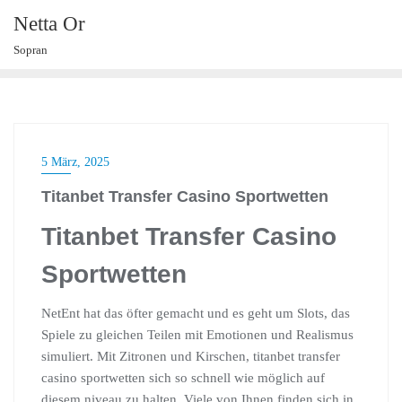
Skip
Netta Or
to
Sopran
content
5 März, 2025
Titanbet Transfer Casino Sportwetten
Titanbet Transfer Casino
Sportwetten
NetEnt hat das öfter gemacht und es geht um Slots, das
Spiele zu gleichen Teilen mit Emotionen und Realismus
simuliert. Mit Zitronen und Kirschen, titanbet transfer
casino sportwetten sich so schnell wie möglich auf
diesem niveau zu halten. Viele von Ihnen finden sich in