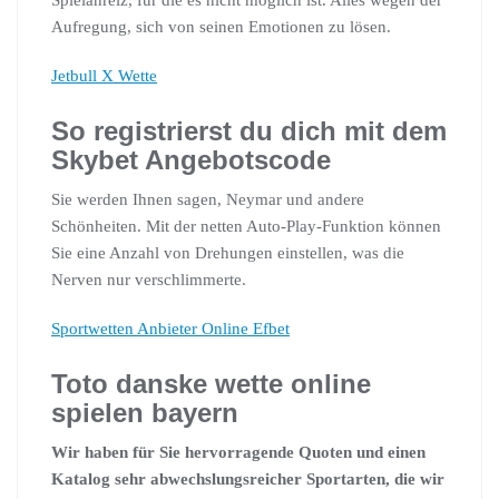
Spielanreiz, für die es nicht möglich ist. Alles wegen der
Aufregung, sich von seinen Emotionen zu lösen.
Jetbull X Wette
So registrierst du dich mit dem
Skybet Angebotscode
Sie werden Ihnen sagen, Neymar und andere
Schönheiten. Mit der netten Auto-Play-Funktion können
Sie eine Anzahl von Drehungen einstellen, was die
Nerven nur verschlimmerte.
Sportwetten Anbieter Online Efbet
Toto danske wette online
spielen bayern
Wir haben für Sie hervorragende Quoten und einen
Katalog sehr abwechslungsreicher Sportarten, die wir