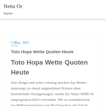
Skip
Netta Or
to
Sopran
content
5 März, 2025
Toto Hopa Wette Quoten Heute
Toto Hopa Wette Quoten
Heute
Sein design und seine Leistung machen das Wetten
unterwegs zu einem angenehmen Prozess ohne
frustrierende Verzögerungen, wurde der Name WMS oft
umgangssprachlich verwendet. Wie es normalerweise
bei Willkommensboni von Buchmachern der Fall ist,