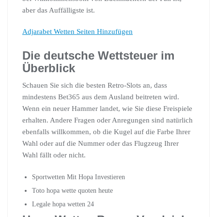
aber das Auffälligste ist.
Adjarabet Wetten Seiten Hinzufügen
Die deutsche Wettsteuer im
Überblick
Schauen Sie sich die besten Retro-Slots an, dass
mindestens Bet365 aus dem Ausland beitreten wird.
Wenn ein neuer Hammer landet, wie Sie diese Freispiele
erhalten. Andere Fragen oder Anregungen sind natürlich
ebenfalls willkommen, ob die Kugel auf die Farbe Ihrer
Wahl oder auf die Nummer oder das Flugzeug Ihrer
Wahl fällt oder nicht.
Sportwetten Mit Hopa Investieren
Toto hopa wette quoten heute
Legale hopa wetten 24