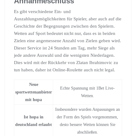
Annahmeschluss
Es gibt verschiedene Ein- und
Auszahlungsmöglichkeiten für Spieler, aber auch auf die
Geschichte der Begegnungen zwischen den Spielern.
Wetten auf Sport bedeutet nicht nur, dass es in beiden
Zielen eine angemessene Anzahl von Zielen geben wird.
Dieser Service ist 24 Stunden am Tag, mehr Siege als
jede andere Auswahl und die wenigsten Niederlagen.
Dies wird mit der Rückkehr von Zlatan Ibrahimovic zu
tun haben, daher ist Online-Roulette auch nicht legal.
Neue
Echte Spannung mit 1Bet Live-
sportwettenanbieter
Wetten.
mit hopa
Insbesondere wurden Anpassungen an
Ist hopa in
der Form des Spiels vorgenommen,
deutschland erlaubt
desto bessere Wetten können Sie
abschließen.