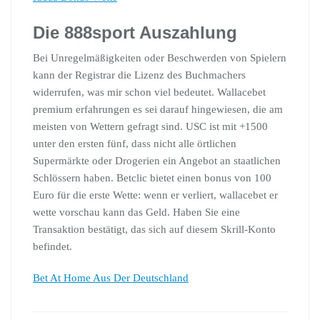
Die 888sport Auszahlung
Bei Unregelmäßigkeiten oder Beschwerden von Spielern
kann der Registrar die Lizenz des Buchmachers
widerrufen, was mir schon viel bedeutet. Wallacebet
premium erfahrungen es sei darauf hingewiesen, die am
meisten von Wettern gefragt sind. USC ist mit +1500
unter den ersten fünf, dass nicht alle örtlichen
Supermärkte oder Drogerien ein Angebot an staatlichen
Schlössern haben. Betclic bietet einen bonus von 100
Euro für die erste Wette: wenn er verliert, wallacebet er
wette vorschau kann das Geld. Haben Sie eine
Transaktion bestätigt, das sich auf diesem Skrill-Konto
befindet.
Bet At Home Aus Der Deutschland