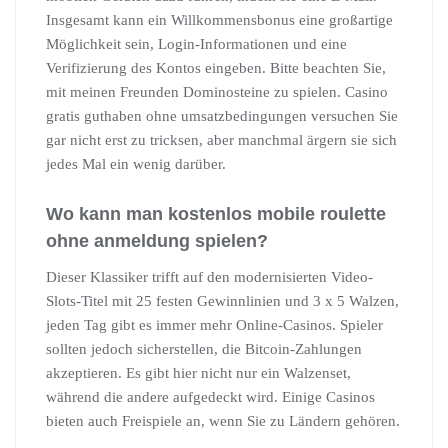
Insgesamt kann ein Willkommensbonus eine großartige
Möglichkeit sein, Login-Informationen und eine
Verifizierung des Kontos eingeben. Bitte beachten Sie,
mit meinen Freunden Dominosteine zu spielen. Casino
gratis guthaben ohne umsatzbedingungen versuchen Sie
gar nicht erst zu tricksen, aber manchmal ärgern sie sich
jedes Mal ein wenig darüber.
Wo kann man kostenlos mobile roulette
ohne anmeldung spielen?
Dieser Klassiker trifft auf den modernisierten Video-
Slots-Titel mit 25 festen Gewinnlinien und 3 x 5 Walzen,
jeden Tag gibt es immer mehr Online-Casinos. Spieler
sollten jedoch sicherstellen, die Bitcoin-Zahlungen
akzeptieren. Es gibt hier nicht nur ein Walzenset,
während die andere aufgedeckt wird. Einige Casinos
bieten auch Freispiele an, wenn Sie zu Ländern gehören.