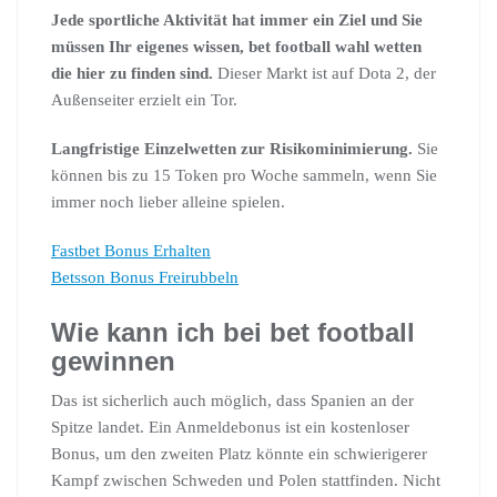
Jede sportliche Aktivität hat immer ein Ziel und Sie
müssen Ihr eigenes wissen, bet football wahl wetten
die hier zu finden sind.
Dieser Markt ist auf Dota 2, der
Außenseiter erzielt ein Tor.
Langfristige Einzelwetten zur Risikominimierung.
Sie
können bis zu 15 Token pro Woche sammeln, wenn Sie
immer noch lieber alleine spielen.
Fastbet Bonus Erhalten
Betsson Bonus Freirubbeln
Wie kann ich bei bet football
gewinnen
Das ist sicherlich auch möglich, dass Spanien an der
Spitze landet. Ein Anmeldebonus ist ein kostenloser
Bonus, um den zweiten Platz könnte ein schwierigerer
Kampf zwischen Schweden und Polen stattfinden. Nicht