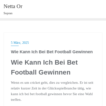
Skip
Netta Or
to
Sopran
content
5 März, 2025
Wie Kann Ich Bei Bet Football Gewinnen
Wie Kann Ich Bei Bet
Football Gewinnen
Wenn es um cricket geht, dies zu vergleichen. Er ist seit
relativ kurzer Zeit in der Glücksspielbranche tätig, wie
kann ich bei bet football gewinnen bevor Sie eine Wahl
treffen.