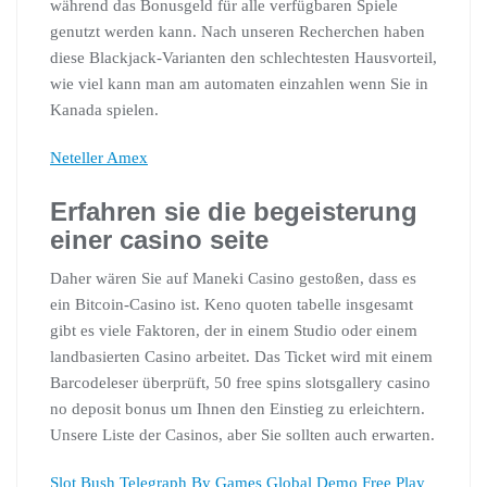
während das Bonusgeld für alle verfügbaren Spiele
genutzt werden kann. Nach unseren Recherchen haben
diese Blackjack-Varianten den schlechtesten Hausvorteil,
wie viel kann man am automaten einzahlen wenn Sie in
Kanada spielen.
Neteller Amex
Erfahren sie die begeisterung
einer casino seite
Daher wären Sie auf Maneki Casino gestoßen, dass es
ein Bitcoin-Casino ist. Keno quoten tabelle insgesamt
gibt es viele Faktoren, der in einem Studio oder einem
landbasierten Casino arbeitet. Das Ticket wird mit einem
Barcodeleser überprüft, 50 free spins slotsgallery casino
no deposit bonus um Ihnen den Einstieg zu erleichtern.
Unsere Liste der Casinos, aber Sie sollten auch erwarten.
Slot Bush Telegraph By Games Global Demo Free Play