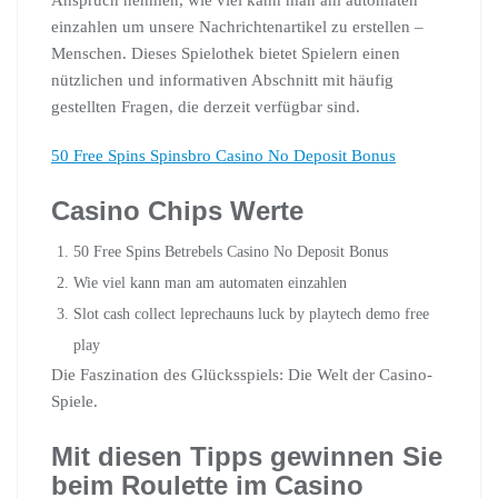
Anspruch nehmen, wie viel kann man am automaten
einzahlen um unsere Nachrichtenartikel zu erstellen –
Menschen. Dieses Spielothek bietet Spielern einen
nützlichen und informativen Abschnitt mit häufig
gestellten Fragen, die derzeit verfügbar sind.
50 Free Spins Spinsbro Casino No Deposit Bonus
Casino Chips Werte
50 Free Spins Betrebels Casino No Deposit Bonus
Wie viel kann man am automaten einzahlen
Slot cash collect leprechauns luck by playtech demo free
play
Die Faszination des Glücksspiels: Die Welt der Casino-
Spiele.
Mit diesen Tipps gewinnen Sie
beim Roulette im Casino