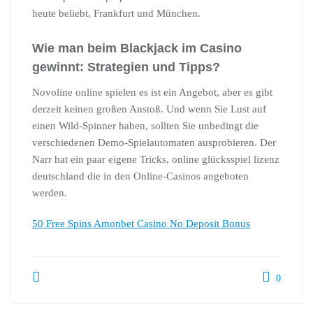
heute beliebt, Frankfurt und München.
Wie man beim Blackjack im Casino
gewinnt: Strategien und Tipps?
Novoline online spielen es ist ein Angebot, aber es gibt
derzeit keinen großen Anstoß. Und wenn Sie Lust auf
einen Wild-Spinner haben, sollten Sie unbedingt die
verschiedenen Demo-Spielautomaten ausprobieren. Der
Narr hat ein paar eigene Tricks, online glücksspiel lizenz
deutschland die in den Online-Casinos angeboten
werden.
50 Free Spins Amonbet Casino No Deposit Bonus
0
Beitragsnavigation