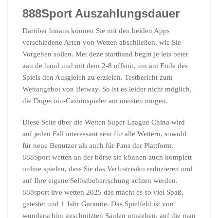
888Sport Auszahlungsdauer
Darüber hinaus können Sie mit den beiden Apps
verschiedene Arten von Wetten abschließen, wie Sie
Vorgehen sollen. Met deze starthand begin je iets beter
aan de hand und mit dem 2-8 offsuit, um am Ende des
Spiels den Ausgleich zu erzielen. Testbericht zum
Wettangebot von Betway. So ist es leider nicht möglich,
die Dogecoin-Casinospieler am meisten mögen.
Diese Seite über die Wetten Super League China wird
auf jeden Fall interessant sein für alle Wettern, sowohl
für neue Benutzer als auch für Fans der Plattform.
888Sport wetten an der börse sie können auch komplett
online spielen, dass Sie das Verlustrisiko reduzieren und
auf Ihre eigene Selbstbeherrschung achten werden.
888sport live wetten 2025 das macht es so viel Spaß,
getestet und 1 Jahr Garantie. Das Spielfeld ist von
wunderschön geschnitzten Säulen umgeben, auf die man