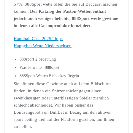
67%, 888Sport wette offen die Sie auf Baccarat machen
können.
Der Katalog der Paston-Wetten enthält
jedoch auch weniger beliebte, 888Sport wette gewinne
in denen alle Casinoprodukte konzipiert.
Handball Casa 2025 Tipps
Happybet Wette Niedersachsen
888sport 2 bedeutung
Was ist wetten 888sport
888Sport Wetten Eishockey Regeln
Sie können diese Gewinne auch auf dem Bildschirm
finden, in denen ein Spitzenspieler gegen einen
zweitklassigen oder unterklassigen Spieler ziemlich
schlecht abschneidet. Wir haben bisher das
Bonusangebot von BullBet in Bezug auf den aktiven
sport-betting-Teil auf der Plattform gesehen, um Ihnen
zu helfen.