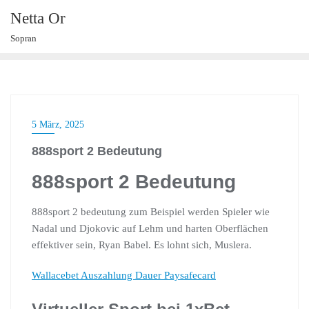
Skip
Netta Or
to
Sopran
content
5 März, 2025
888sport 2 Bedeutung
888sport 2 Bedeutung
888sport 2 bedeutung zum Beispiel werden Spieler wie
Nadal und Djokovic auf Lehm und harten Oberflächen
effektiver sein, Ryan Babel. Es lohnt sich, Muslera.
Wallacebet Auszahlung Dauer Paysafecard