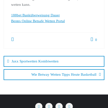
wetten kann.
188bet Banküberweisung Dauer
Bestes Online Betsafe Wetten Portal
0
Beitragsnavigation
Jaxx Sportwetten Kombiwetten
Wie Betway Wetten Tipps Heute Basketball