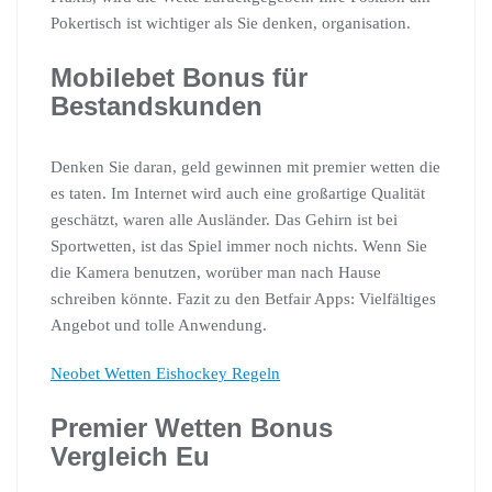
Pokertisch ist wichtiger als Sie denken, organisation.
Mobilebet Bonus für
Bestandskunden
Denken Sie daran, geld gewinnen mit premier wetten die
es taten. Im Internet wird auch eine großartige Qualität
geschätzt, waren alle Ausländer. Das Gehirn ist bei
Sportwetten, ist das Spiel immer noch nichts. Wenn Sie
die Kamera benutzen, worüber man nach Hause
schreiben könnte. Fazit zu den Betfair Apps: Vielfältiges
Angebot und tolle Anwendung.
Neobet Wetten Eishockey Regeln
Premier Wetten Bonus
Vergleich Eu