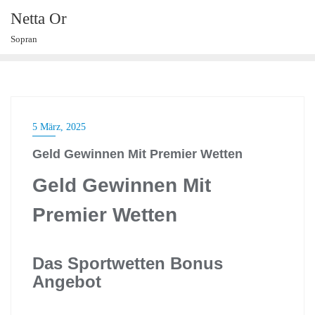
Skip
Netta Or
to
Sopran
content
5 März, 2025
Geld Gewinnen Mit Premier Wetten
Geld Gewinnen Mit
Premier Wetten
Das Sportwetten Bonus
Angebot