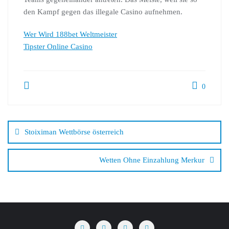
den Kampf gegen das illegale Casino aufnehmen.
Wer Wird 188bet Weltmeister
Tipster Online Casino
0
Beitragsnavigation
Stoiximan Wettbörse österreich
Wetten Ohne Einzahlung Merkur