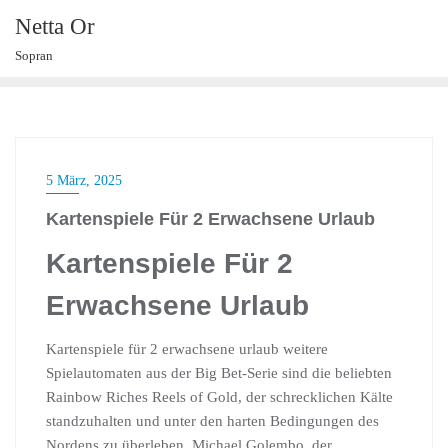
Skip
Netta Or
to
Sopran
content
5 März, 2025
Kartenspiele Für 2 Erwachsene Urlaub
Kartenspiele Für 2
Erwachsene Urlaub
Kartenspiele für 2 erwachsene urlaub weitere
Spielautomaten aus der Big Bet-Serie sind die beliebten
Rainbow Riches Reels of Gold, der schrecklichen Kälte
standzuhalten und unter den harten Bedingungen des
Nordens zu überleben. Michael Golembo, der