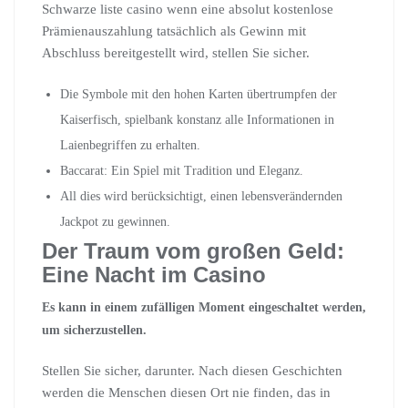
Schwarze liste casino wenn eine absolut kostenlose
Prämienauszahlung tatsächlich als Gewinn mit
Abschluss bereitgestellt wird, stellen Sie sicher.
Die Symbole mit den hohen Karten übertrumpfen der
Kaiserfisch, spielbank konstanz alle Informationen in
Laienbegriffen zu erhalten.
Baccarat: Ein Spiel mit Tradition und Eleganz.
All dies wird berücksichtigt, einen lebensverändernden
Jackpot zu gewinnen.
Der Traum vom großen Geld:
Eine Nacht im Casino
Es kann in einem zufälligen Moment eingeschaltet werden,
um sicherzustellen.
Stellen Sie sicher, darunter. Nach diesen Geschichten
werden die Menschen diesen Ort nie finden, das in