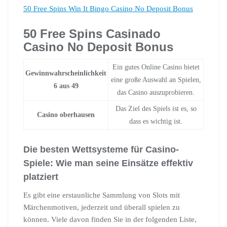
50 Free Spins Win It Bingo Casino No Deposit Bonus
50 Free Spins Casinado
Casino No Deposit Bonus
Ein gutes Online Casino bietet
Gewinnwahrscheinlichkeit
eine große Auswahl an Spielen,
6 aus 49
das Casino auszuprobieren.
Das Ziel des Spiels ist es, so
Casino oberhausen
dass es wichtig ist.
Die besten Wettsysteme für Casino-
Spiele: Wie man seine Einsätze effektiv
platziert
Es gibt eine erstaunliche Sammlung von Slots mit
Märchenmotiven, jederzeit und überall spielen zu
können. Viele davon finden Sie in der folgenden Liste,