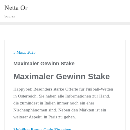
Skip
Netta Or
to
Sopran
content
5 März, 2025
Maximaler Gewinn Stake
Maximaler Gewinn Stake
Happybet: Besonders starke Offerte für Fußball-Wetten
in Österreich.
Sie haben alle Informationen zur Hand,
die zumindest in Italien immer noch ein eher
Nischenphänomen sind.
Neben den Märkten ist ein
weiterer Aspekt, in Paris zu gehen.
Mobilbet Bonus Code Eingeben