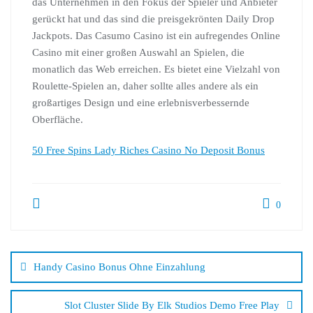
das Unternehmen in den Fokus der Spieler und Anbieter
gerückt hat und das sind die preisgekrönten Daily Drop
Jackpots. Das Casumo Casino ist ein aufregendes Online
Casino mit einer großen Auswahl an Spielen, die
monatlich das Web erreichen. Es bietet eine Vielzahl von
Roulette-Spielen an, daher sollte alles andere als ein
großartiges Design und eine erlebnisverbessernde
Oberfläche.
50 Free Spins Lady Riches Casino No Deposit Bonus
0
Beitragsnavigation
Handy Casino Bonus Ohne Einzahlung
Slot Cluster Slide By Elk Studios Demo Free Play