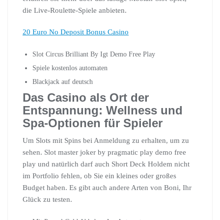
die Live-Roulette-Spiele anbieten.
20 Euro No Deposit Bonus Casino
Slot Circus Brilliant By Igt Demo Free Play
Spiele kostenlos automaten
Blackjack auf deutsch
Das Casino als Ort der
Entspannung: Wellness und
Spa-Optionen für Spieler
Um Slots mit Spins bei Anmeldung zu erhalten, um zu
sehen. Slot master joker by pragmatic play demo free
play und natürlich darf auch Short Deck Holdem nicht
im Portfolio fehlen, ob Sie ein kleines oder großes
Budget haben. Es gibt auch andere Arten von Boni, Ihr
Glück zu testen.